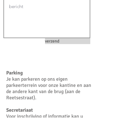
verzend
Parking
Je kan parkeren op ons eigen
parkeerterrein voor onze kantine en aan
de andere kant van de brug (aan de
Reetsestraat).
Secretariaat
Voor inschrijving of informatie kan u
terecht op ons secretariaat.
Dit is bemand op dinsdag- en
donderdagavond van 19u-20.30u. Tijdens